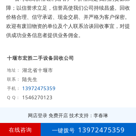
障；以信誉求立足，信誉高使我们公司持续昌盛。回收
价格合理、信守承诺、现金交易、并严格为客户保密。
欢迎有废旧物资的单位及个人联系洽谈回收事宜，对提
供成功业务信息者提供业务佣金。
十堰市宏胜二手设备回收公司
湖北省十堰市
地址：
陆先生
联系：
13972475359
手机：
1546270123
Q Q：
网店登录
免费开店
技术支持：李春琳
第
9年
13972475359
在线咨询
一键拨号