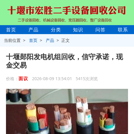
首页
产品
分类
知识
问答
联系
当前位置 >
首页
>
产品
> 正文
十堰郧阳发电机组回收，信守承诺，现
金交易
面议
价格：
2026-08-09 13:54:01 5415次浏览